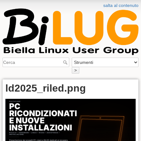
salta al contenuto
>
ld2025_riled.png