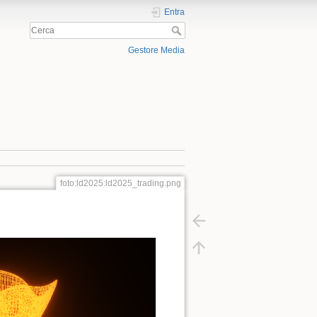
Entra
Gestore Media
foto:ld2025:ld2025_trading.png