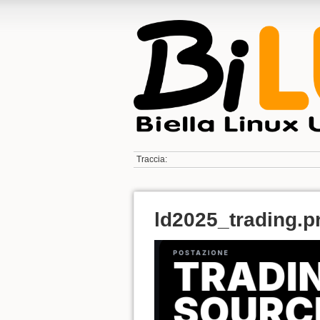
Traccia:
ld2025_trading.p