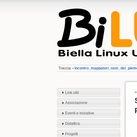
Traccia:
incontro_mappatori_osm_del_piem
•
«
Link utili
Associazione
Eventi e iniziative
Didattica
Progetti