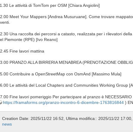
1.30 Le attività di TomTom per OSM [Chiara Angiolini]
2.00 Meet Your Mappers [Andrea Musuruane]. Come trovare mappatori nel
venti.
2.30 Una raccolta dei percorsi a catasto, realizzata per i rilevatori dell
el Piemonte (RPE) [Ivo Reano]
2.45 Fine lavori mattina
13.00 PRANZO ALLA BIRRERIA MENABREA (PRENOTAZIONE OBBLIG
5.00 Contribuire a OpenStreetMap con OsmAnd [Massimo Mula]
6.00 Le attività del Local Chapters and Communities Working Group [A
7.00 Fine lavori pomeriggio Per partecipare al pranzo è NECESSARI
https://framaforms.org/pranzo-incontro-6-dicembre-1763816844
) E
Creation Date: 2025/11/22 16:52, Ultima modifica:: 2025/11/22 17:00,
news