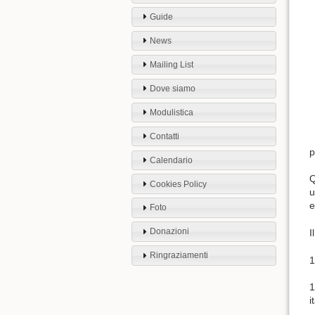
Guide
News
Mailing List
Dove siamo
Modulistica
Contatti
p
Calendario
Q
Cookies Policy
u
e
Foto
Donazioni
I
Ringraziamenti
1
1
i