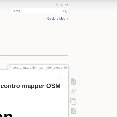
Entra
Gestore Media
incontro_mappatori_osm_del_piemonte
»
 incontro mapper OSM