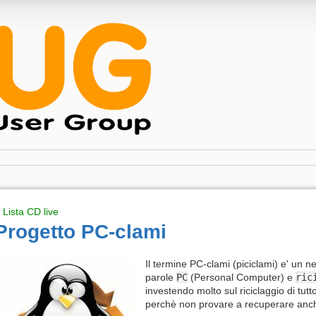
 Lista CD live
Progetto PC-clami
Il termine PC-clami (piciclami) e' un n
parole
PC
(Personal Computer) e
ric
investendo molto sul riciclaggio di tu
perchè non provare a recuperare anc