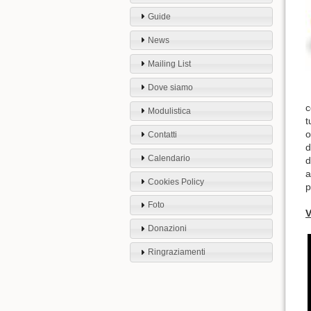
Guide
News
Mailing List
Dove siamo
c
Modulistica
t
o
Contatti
d
Calendario
d
a
Cookies Policy
p
Foto
V
Donazioni
Ringraziamenti