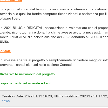
l progetto, nel corso del tempo, ha visto nascere interessanti collabora
rovincia alle quali ha fornito computer ricondizionati e assistenza per i
oftware libero.
el 2021 BiLUG e RIDIGITAL, associazione di volontariato che si propon
ziende, ricondizionarli e donarli a chi ne avesse avuto la necessità, ha
mbito. RIDIGITAL si è sciolta alla fine del 2023 donando al BiLUG il dena
ttività.
ontatti
hi volesse aderire al progetto o semplicemente richiedere maggiori info
ttraverso i canali elencati nella sezione Contatti
ttività svolte nell'ambito del progetto
ingraziamento ad aziende ed enti
Creation Date: 2022/01/13 16:28, Ultima modifica:: 2023/12/31 17:32,
news