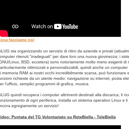
osa facciamo noi
iLUG sta organizzando un servizio di ritiro da aziende e privati (attualme
omputer ritenuti “inadeguati” per dare loro una nuova giovinezza: i sis
GNU/Linux, BSD, eccetera) sono notoriamente molto meno esigenti di r
articolarmente ottimizzati e personalizzabili, quindi anche un compute
i memoria RAM ai nostri occhi incredibilmente scarsa, può funzionare e
unzioni richieste da un utente medio: navigazione su internet, posta el
er l'ufficio, semplici programmi di grafica, musica.
iLUG quindi recupera i computer altrimenti destinati alla discarica, li ric
unzionamento di ogni periferica, installa un sistema operativo Linux e li 
ncora egregiamente un servizio!
ideo: Puntata del TG Volontariato su ReteBiella - TeleBiella