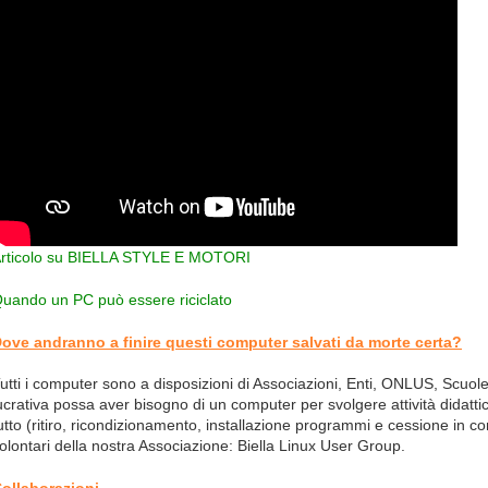
rticolo su BIELLA STYLE E MOTORI
uando un PC può essere riciclato
ove andranno a finire questi computer salvati da morte certa?
utti i computer sono a disposizioni di Associazioni, Enti, ONLUS, Scuole
ucrativa possa aver bisogno di un computer per svolgere attività didattich
utto (ritiro, ricondizionamento, installazione programmi e cessione in c
olontari della nostra Associazione: Biella Linux User Group.
ollaborazioni