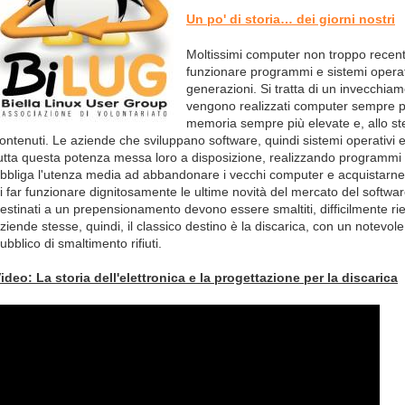
Un po' di storia… dei giorni nostri
Moltissimi computer non troppo recenti
funzionare programmi e sistemi operat
generazioni. Si tratta di un invecchia
vengono realizzati computer sempre più
memoria sempre più elevate e, allo s
ontenuti. Le aziende che sviluppano software, quindi sistemi operativi
utta questa potenza messa loro a disposizione, realizzando programmi 
bbliga l'utenza media ad abbandonare i vecchi computer e acquistarne d
i far funzionare dignitosamente le ultime novità del mercato del softwa
estinati a un prepensionamento devono essere smaltiti, difficilmente ri
ziende stesse, quindi, il classico destino è la discarica, con un notevole
ubblico di smaltimento rifiuti.
ideo: La storia dell'elettronica e la progettazione per la discarica