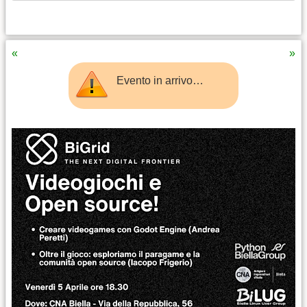
«
»
Evento in arrivo…