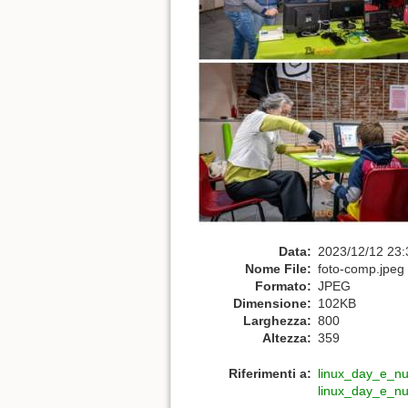
Data:
2023/12/12 23:
Nome File:
foto-comp.jpeg
Formato:
JPEG
Dimensione:
102KB
Larghezza:
800
Altezza:
359
Riferimenti a:
linux_day_e_n
linux_day_e_n